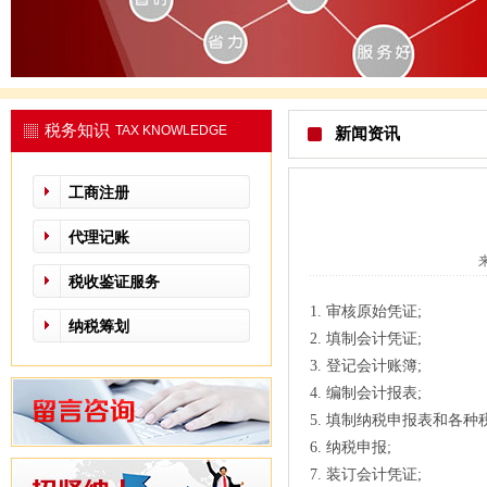
税务知识
TAX KNOWLEDGE
新闻资讯
工商注册
代理记账
税收鉴证服务
1. 审核原始凭证;
纳税筹划
2. 填制会计凭证;
3. 登记会计账簿;
4. 编制会计报表;
5. 填制纳税申报表和各种
6. 纳税申报;
7. 装订会计凭证;