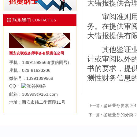
大错报提供合
审阅准则用以
联系我们
CONTACT US
务。在提供审
大错报提供有
其他鉴证业务
西安友联税务师事务有限责任公司
计或审阅以外
13991899568
手机：
(微信同号)
书的要求，提
029-81623206
座机：
测性财务信息
13991899568
微信号：
QQ
：
385999@163.com
邮箱：
11
地址：西安市纬二街西段
号
鉴证业务要素
201
上一篇：
鉴证业务的分类
2
下一篇：